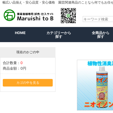
幅広い品揃え・安心品質・安心価格 園芸関連商品のことなら何でもお任
HOME
カテゴリーから
全商品から
探す
探す
現在のかごの中
合計数量：
0
商品金額：
0円
カゴの中を見る