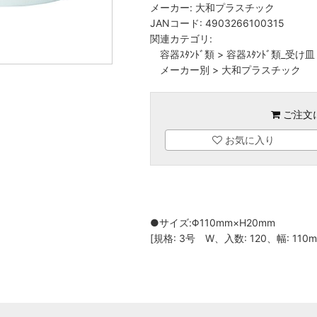
メーカー:
大和プラスチック
JANコード:
4903266100315
関連カテゴリ:
容器ｽﾀﾝﾄﾞ類
>
容器ｽﾀﾝﾄﾞ類_受け皿
メーカー別
>
大和プラスチック
ご注文
お気に入り
●サイズ:Φ110mm×H20mm
[規格: 3号 W、入数: 120、幅: 110