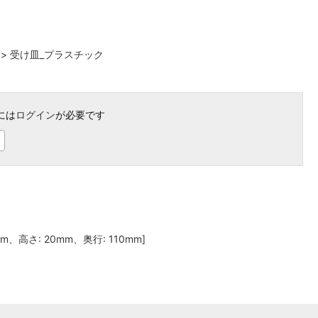
>
受け皿_プラスチック
には
ログイン
が必要です
mm、高さ: 20mm、奥行: 110mm]