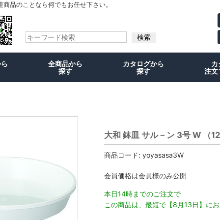
連商品のことなら何でもお任せ下さい。
から
全商品から
カタログから
カ
探す
探す
注文
大和 鉢皿 サル－ン 3号 W （1
商品コード:
yoyasasa3W
会員価格は会員様のみ公開
本日14時までのご注文で
この商品は、最短で【8月13日】に