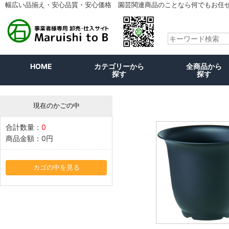
幅広い品揃え・安心品質・安心価格 園芸関連商品のことなら何でもお任
HOME
カテゴリーから
全商品から
探す
探す
現在のかごの中
合計数量：
0
商品金額：
0円
カゴの中を見る