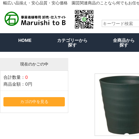
幅広い品揃え・安心品質・安心価格 園芸関連商品のことなら何でもお任
HOME
カテゴリーから
全商品から
探す
探す
現在のかごの中
合計数量：
0
商品金額：
0円
カゴの中を見る