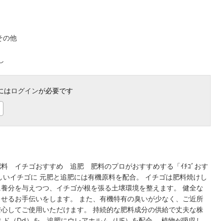
その他
し
には
ログイン
が必要です
料 イチゴおすすめ 追肥 肥料のプロがおすすめする「ｲﾁｺﾞおす
しいイチゴに 元肥と追肥には有機原料を配合。 イチゴは肥料焼けし
養分を与えつつ、イチゴが根を張る土壌環境を整えます。 健全な
せるお手伝いをします。 また、有機特有の臭いが少なく、ご近所
心してご使用いただけます。 持続的な肥料成分の供給で丈夫な株
ミド（Dd）を、追肥にウレアホルム（UF）を配合。 植物が吸収し