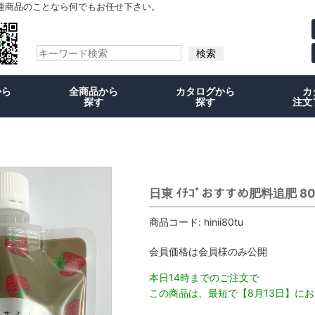
連商品のことなら何でもお任せ下さい。
から
全商品から
カタログから
カ
探す
探す
注文
日東 ｲﾁｺﾞおすすめ肥料追肥 80
商品コード:
hinii80tu
会員価格は会員様のみ公開
本日14時までのご注文で
この商品は、最短で【8月13日】に