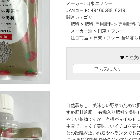
メーカー:
日東エフシー
JANコード:
4946628816219
関連カテゴリ:
肥料
>
肥料_専用肥料
>
専用肥料_
メーカー別
>
日東エフシー
注目商品
>
日東エフシー 自然暮ら
ご注文
お気に入り
自然暮らし 美味しい野菜のための肥
すめ肥料追肥」 有機入り肥料で美味
やすい植物ですが、有機がマイルドに
生育で、甘くて美味しいイチゴを実ら
との距離が近いお庭やベランダでも安
に 元肥に緩効性成分のジシアンジア