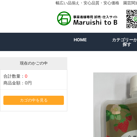
幅広い品揃え・安心品質・安心価格 園芸関
HOME
カテゴリー
探す
現在のかごの中
合計数量：
0
商品金額：
0円
カゴの中を見る