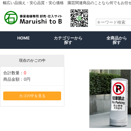
幅広い品揃え・安心品質・安心価格 園芸関連商品のことなら何でもお任
HOME
カテゴリーから
全商品から
探す
探す
現在のかごの中
合計数量：
0
商品金額：
0円
カゴの中を見る