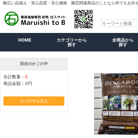
幅広い品揃え・安心品質・安心価格 園芸関連商品のことなら何でもお任
HOME
カテゴリーから
全商品から
探す
探す
現在のかごの中
合計数量：
0
商品金額：
0円
カゴの中を見る