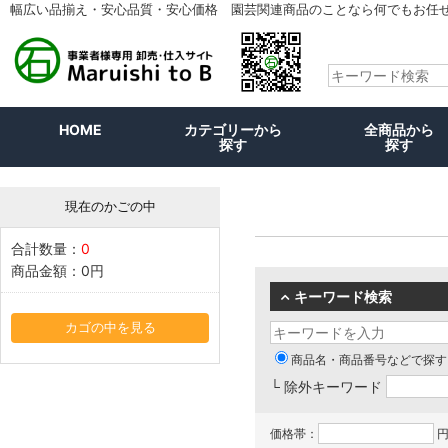
幅広い品揃え・安心品質・安心価格 園芸関連商品のことなら何でもお任
HOME
カテゴリーから
全商品から
探す
探す
現在のかごの中
合計数量：
0
商品金額：
0円
キーワード検索
カゴの中を見る
商品名・商品番号などで探す
└ 除外キーワード
価格帯：
円