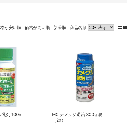
価格が安い順
価格が高い順
新着順
商品名順
乳剤 100ml
MC ナメクジ退治 300g 農
（20）