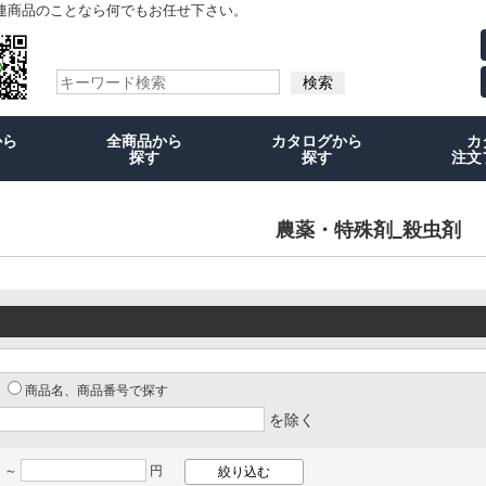
連商品のことなら何でもお任せ下さい。
から
全商品から
カタログから
カ
探す
探す
注文
農薬・特殊剤_殺虫剤
商品名、商品番号で探す
を除く
 ～
円