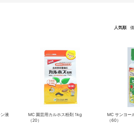
人気順
ーン液
MC 園芸用カルホス粉剤 1kg
MC サンヨール
（20）
（60）