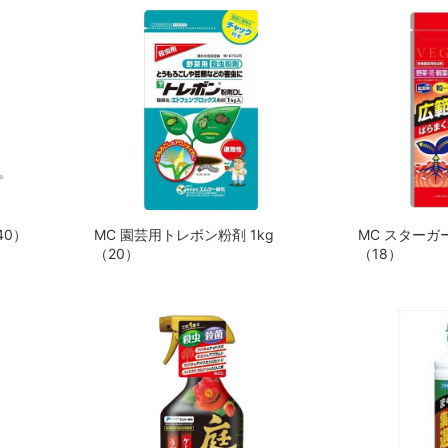
40）
MC 園芸用トレボン粉剤 1kg
MC スターガー
（20）
（18）