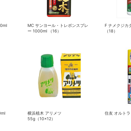
0ml
MC サンヨール・トレボンスプレ
F ナメクジカダ
ー 1000ml （16）
（18）
ml
横浜植木 アリメツ
住友 オルトラン
55g（10x12）