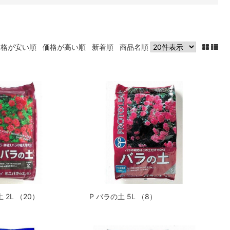
価格が安い順
価格が高い順
新着順
商品名順
 2L （20）
P バラの土 5L （8）