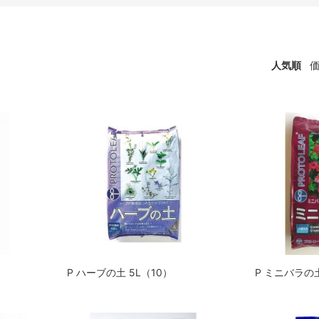
人気順
P ハーブの土 5L（10）
P ミニバラの土