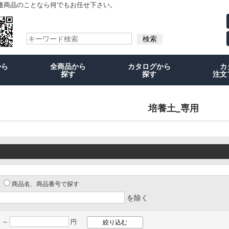
連商品のことなら何でもお任せ下さい。
から
全商品から
カタログから
カ
探す
探す
注文
培養土_専用
商品名、商品番号で探す
を除く
 ～
円