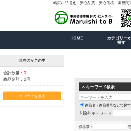
幅広い品揃え・安心品質・安心価格 園芸関
HOME
カテゴリー
探す
現在のかごの中
合計数量：
0
商品金額：
0円
キーワード検索
カゴの中を見る
商品名・商品番号などで探す
└ 除外キーワード
価格帯：
円