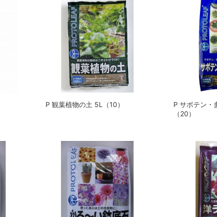
P 観葉植物の土 5L（10）
P サボテン・
（20）