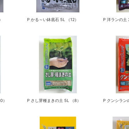
）
P かる～い鉢底石 5L （12）
P 洋ランの土 
20）
P さし芽種まきの土 5L （8）
P クンシランの