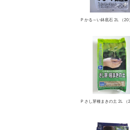
P かる～い鉢底石 2L （20
P さし芽種まきの土 2L （