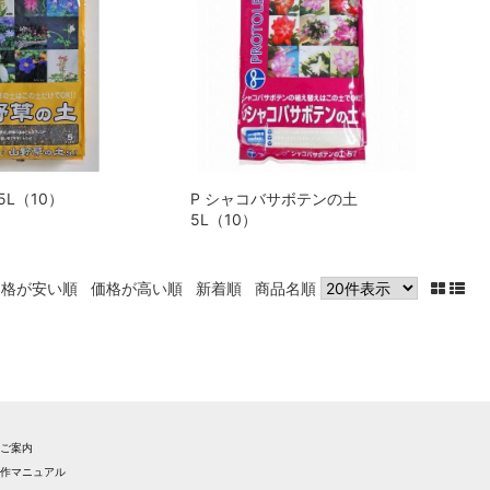
5L（10）
P シャコバサボテンの土
5L（10）
価格が安い順
価格が高い順
新着順
商品名順
のご案内
操作マニュアル