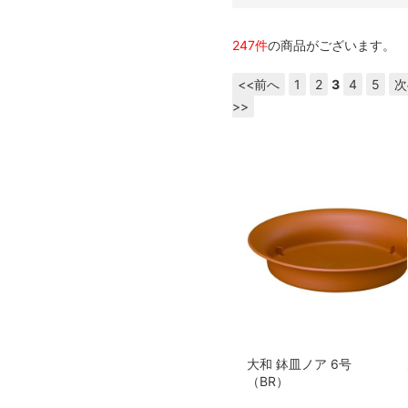
247件
の商品がございます。
<<前へ
1
2
3
4
5
次
>>
大和 鉢皿ノア 6号
（BR）