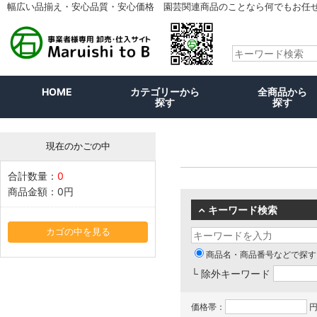
幅広い品揃え・安心品質・安心価格 園芸関連商品のことなら何でもお任
HOME
カテゴリーから
全商品から
探す
探す
現在のかごの中
合計数量：
0
商品金額：
0円
キーワード検索
カゴの中を見る
商品名・商品番号などで探す
└ 除外キーワード
価格帯：
円