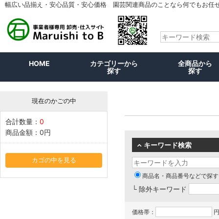
幅広い品揃え・安心品質・安心価格 園芸関連商品のことなら何でもお任
HOME
カテゴリーから
全商品から
探す
探す
現在のかごの中
合計数量：
0
商品金額：
0円
キーワード検索
カゴの中を見る
商品名・商品番号などで探す
└ 除外キーワード
価格帯：
円