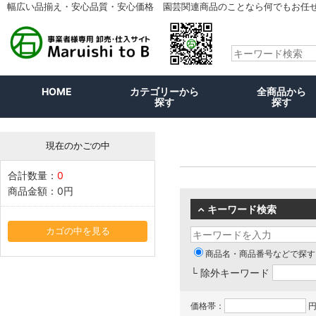
幅広い品揃え・安心品質・安心価格 園芸関連商品のことなら何でもお任
HOME
カテゴリーから
全商品から
探す
探す
現在のかごの中
合計数量：
0
商品金額：
0円
キーワード検索
カゴの中を見る
商品名・商品番号などで探す
└ 除外キーワード
価格帯：
円