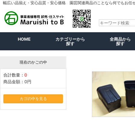
幅広い品揃え・安心品質・安心価格 園芸関連商品のことなら何でもお任
HOME
カテゴリーから
全商品から
探す
探す
現在のかごの中
合計数量：
0
商品金額：
0円
カゴの中を見る