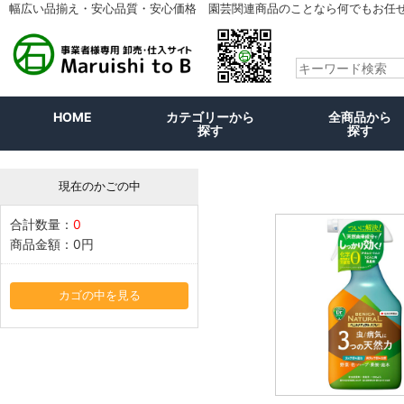
幅広い品揃え・安心品質・安心価格 園芸関連商品のことなら何でもお任
HOME
カテゴリーから
全商品から
探す
探す
現在のかごの中
合計数量：
0
商品金額：
0円
カゴの中を見る