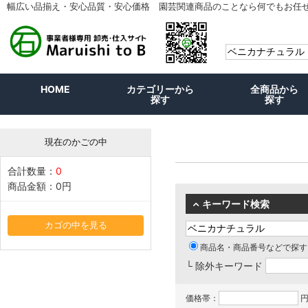
幅広い品揃え・安心品質・安心価格 園芸関連商品のことなら何でもお任
HOME
カテゴリーから
全商品から
探す
探す
現在のかごの中
合計数量：
0
商品金額：
0円
キーワード検索
カゴの中を見る
商品名・商品番号などで探す
└ 除外キーワード
価格帯：
円